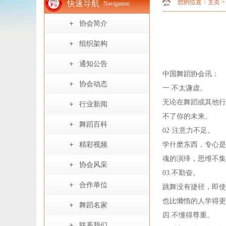
您的位置：
主页
快速导航
Navigation
协会简介
组织架构
通知公告
中国舞蹈协会
讯：
协会动态
一.不太谦虚。
无论在舞蹈或其他行
行业新闻
不了你的未来。
舞蹈百科
02·注意力不足。
精彩视频
学什麽东西，专心是
魂的演绎，思维不集
协会风采
03.不勤奋。
合作单位
跳舞没有捷径，即使
也比懒惰的人学得更
舞蹈名家
四.不懂得尊重。
联系我们