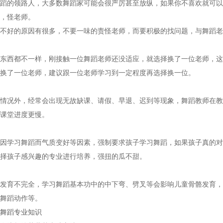
蹈的领路人，大多数舞蹈家可能会很严厉甚至放纵，如果你不喜欢就可以
题，怪老师。
不好的原因有很多，不要一味的责怪老师，而要积极的找问题，与舞蹈老
东西都不一样，刚接触一位舞蹈老师还没适应，就选择换了一位老师，这
换了一位老师，建议跟一位老师学习到一定程度再选择换一位。
。
情况外，经常会出现无故缺课、请假、早退、迟到等现象，舞蹈教师在教
课堂进度更慢。
。
因学习舞蹈而气质变好等因素，强制要求孩子学习舞蹈，如果孩子真的对
择孩子感兴趣的专业进行培养，强扭的瓜不甜。
发育不完全，学习舞蹈基本功中的中下弯、劈叉等会影响儿童骨骼发育，一
舞蹈动作等。
舞蹈专业知识