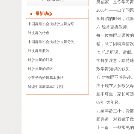
舞蹈家，是你学习舞
2005年——出了问
最新动态
学舞蹈的时候，跳舞
中国舞蹈协会浅析肚皮舞介绍...
六.经常更换教师。
肚皮舞的特点...
每一位舞蹈老师教的
中国舞蹈协会浅析肚皮舞分为...
精，除了因特殊情况
肚皮舞蹈服装...
七.总是旷课、请假
跳肚皮舞的好处...
学舞要注意：除特殊
跳肚皮舞的误区...
致学舞知识的缺失，
八.对舞蹈不感兴趣
小孩子恰恰舞基本步法...
由于现在大多数父母
解读中国舞基本功训练...
蹈不尊重，家长可选
09年-太年轻。
儿童年龄过小，骨骼
蹈兴趣，对着镜子做
上一篇：一些常见的